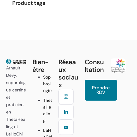
Product tags
Bien-
Résea
Consu
Arnault
être
ux
ltation
Devy,
sociau
Sop
sophrolog
x
hrol
Prendre
ue certifié
ogie
RDV
et
Thet
praticien
aHe
en
alin
ThetaHea
g
ling et
LaH
LaHoChi