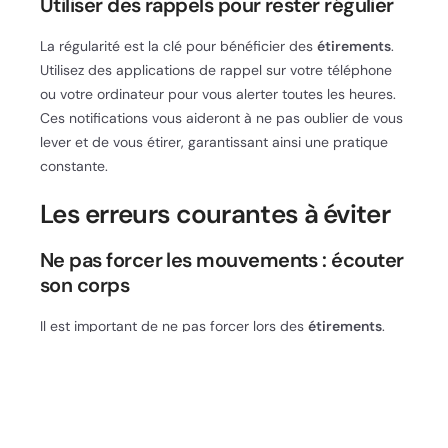
Utiliser des rappels pour rester régulier
La régularité est la clé pour bénéficier des
étirements
.
Utilisez des applications de rappel sur votre téléphone
ou votre ordinateur pour vous alerter toutes les heures.
Ces notifications vous aideront à ne pas oublier de vous
lever et de vous étirer, garantissant ainsi une pratique
constante.
Les erreurs courantes à éviter
Ne pas forcer les mouvements : écouter
son corps
Il est important de ne pas forcer lors des
étirements
.
Écoutez votre corps et arrêtez-vous en cas de douleur.
Les étirements doivent être confortables et ne jamais
provoquer de douleur aiguë. Selon l’American College of
Sports Medicine, les étirements doivent être progressifs
et contrôlés pour éviter les blessures.