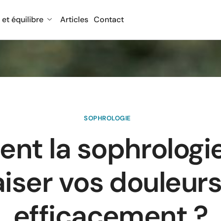
 et équilibre
Articles
Contact
SOPHROLOGIE
t la sophrologi
aiser vos douleur
efficacement ?