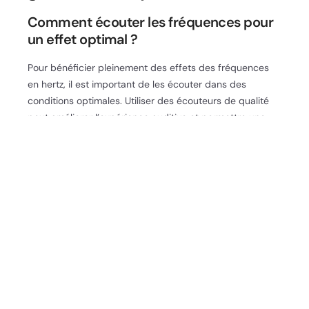
Comment écouter les fréquences pour
un effet optimal ?
Pour bénéficier pleinement des effets des fréquences
en hertz, il est important de les écouter dans des
conditions optimales. Utiliser des écouteurs de qualité
peut améliorer l’expérience auditive et permettre une
immersion totale. Il est conseillé de s’installer dans un
environnement calme et confortable, loin des
distractions, pour maximiser l’impact des fréquences.
Prendre quelques minutes chaque jour pour écouter ces
sons peut contribuer à élever votre taux vibratoire,
favorisant un
état de bien-être global
. Ces moments de
connexion sonore peuvent également enrichir vos
pratiques de méditation ou de relaxation.
Intégration des fréquences dans votre
routine quotidienne