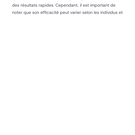
des résultats rapides. Cependant, il est important de
noter que son efficacité peut varier selon les individus et
leur ouverture à cette approche.
Comment pratiquer le
thétahealing pour se libérer
des héritages
transgénérationnels
Préparation mentale et émotionnelle
avant une session
Avant une session de thétahealing, il est crucial de se
préparer mentalement et émotionnellement. Cela
implique de clarifier ses intentions et d’être ouvert au
changement. Une préparation adéquate peut inclure
des exercices de relaxation, comme la respiration
profonde ou la méditation, pour calmer l’esprit. Se