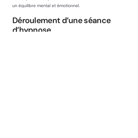
un équilibre mental et émotionnel.
Déroulement d’une séance
d’hypnose
Préparation et attentes
Avant de commencer une séance d’hypnose, il est
important de définir clairement ses objectifs et ses
attentes. Le thérapeute prendra le temps de discuter
avec le patient pour comprendre ses besoins et ses
préoccupations. Cette étape de préparation est
essentielle pour instaurer une relation de confiance et
pour personnaliser la séance en fonction des objectifs
spécifiques du patient.
Les différentes phases d’une séance
Une séance d’hypnose se déroule généralement en