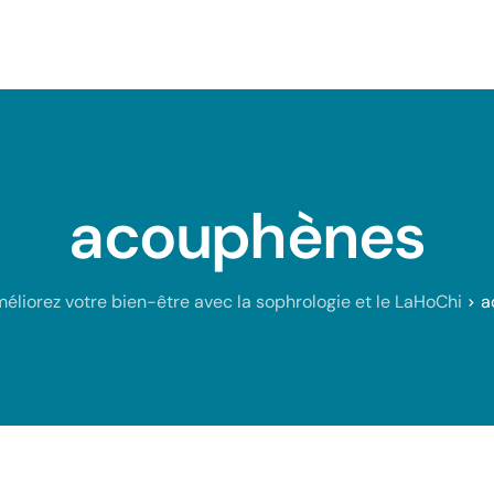
 et équilibre
Articles
Contact
acouphènes
éliorez votre bien-être avec la sophrologie et le LaHoChi
a