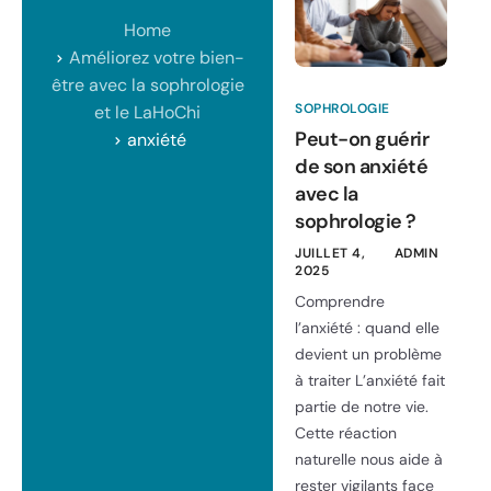
Home
Améliorez votre bien-
être avec la sophrologie
SOPHROLOGIE
et le LaHoChi
Peut-on guérir
anxiété
de son anxiété
avec la
sophrologie ?
JUILLET 4,
ADMIN
2025
Comprendre
l’anxiété : quand elle
devient un problème
à traiter L’anxiété fait
partie de notre vie.
Cette réaction
naturelle nous aide à
rester vigilants face