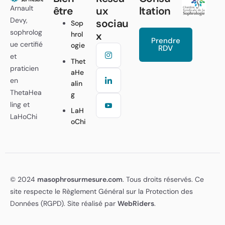
Arnault
être
ux
ltation
Devy,
sociau
Sop
sophrolog
x
hrol
Prendre
ue certifié
ogie
RDV
et
Thet
praticien
aHe
en
alin
ThetaHea
g
ling et
LaH
LaHoChi
oChi
© 2024
masophrosurmesure.com
. Tous droits réservés. Ce
site respecte le Règlement Général sur la Protection des
Données (RGPD). Site réalisé par
WebRiders
.