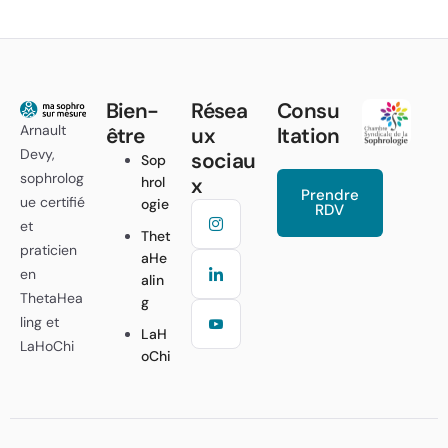
Bien-
Résea
Consu
Arnault
être
ux
ltation
Devy,
sociau
Sop
sophrolog
x
hrol
Prendre
ue certifié
ogie
RDV
et
Thet
praticien
aHe
en
alin
ThetaHea
g
ling et
LaH
LaHoChi
oChi