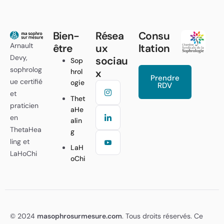
Bien-
Résea
Consu
Arnault
être
ux
ltation
Devy,
sociau
Sop
sophrolog
x
hrol
Prendre
ue certifié
ogie
RDV
et
Thet
praticien
aHe
en
alin
ThetaHea
g
ling et
LaH
LaHoChi
oChi
© 2024
masophrosurmesure.com
. Tous droits réservés. Ce