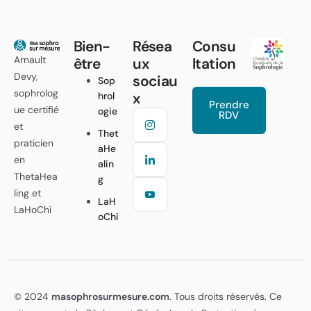
Bien-
Résea
Consu
Arnault
être
ux
ltation
Devy,
sociau
Sop
sophrolog
x
hrol
Prendre
ue certifié
ogie
RDV
et
Thet
praticien
aHe
en
alin
ThetaHea
g
ling et
LaH
LaHoChi
oChi
© 2024
masophrosurmesure.com
. Tous droits réservés. Ce