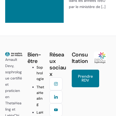
dans les années 1980
par le ministère de […]
Bien-
Résea
Consu
Arnault
être
ux
ltation
Devy,
sociau
Sop
sophrolog
x
hrol
Prendre
ue certifié
ogie
RDV
et
Thet
praticien
aHe
en
alin
ThetaHea
g
ling et
LaH
LaHoChi