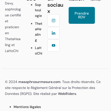
Devy,
sociau
Sop
sophrolog
x
hrol
Prendre
ue certifié
ogie
RDV
et
Thet
praticien
aHe
en
alin
ThetaHea
g
ling et
LaH
LaHoChi
oChi
© 2024
masophrosurmesure.com
. Tous droits réservés. Ce
site respecte le Règlement Général sur la Protection des
Données (RGPD). Site réalisé par
WebRiders
.
Mentions légales