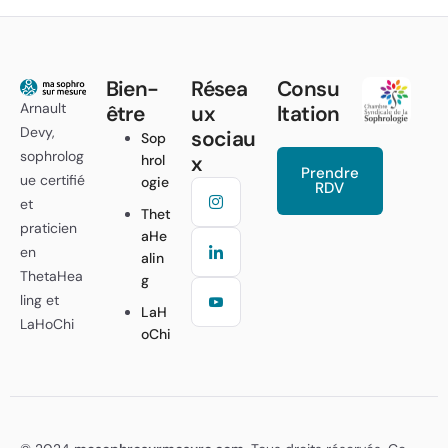
Bien-
Résea
Consu
Arnault
être
ux
ltation
Devy,
sociau
Sop
sophrolog
x
hrol
Prendre
ue certifié
ogie
RDV
et
Thet
praticien
aHe
en
alin
ThetaHea
g
ling et
LaH
LaHoChi
oChi