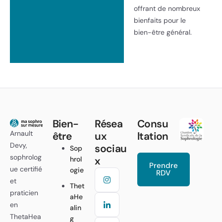
offrant de nombreux
bienfaits pour le
bien-être général.
Bien-
Résea
Consu
Arnault
être
ux
ltation
Devy,
sociau
Sop
sophrolog
x
hrol
Prendre
ue certifié
ogie
RDV
et
Thet
praticien
aHe
en
alin
ThetaHea
g