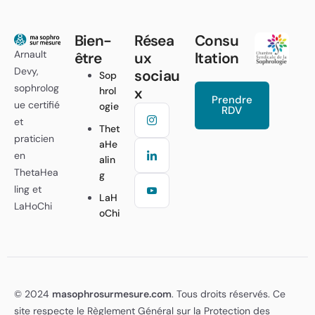
Bien-
Résea
Consu
Arnault
être
ux
ltation
Devy,
sociau
Sop
sophrolog
x
hrol
Prendre
ue certifié
ogie
RDV
et
Thet
praticien
aHe
en
alin
ThetaHea
g
ling et
LaH
LaHoChi
oChi
© 2024
masophrosurmesure.com
. Tous droits réservés. Ce
site respecte le Règlement Général sur la Protection des